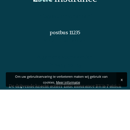
+31 (0)10 22 39 339
info@esticinsurance.nl
postbus 11235
3004EE Rotterdam
Algemene voorwaarden
Privacy policy
Om uw gebruikservaring te verbeteren maken wij gebruik van
x
cookies.
Meer informatie
De drijvende kracht achter Estic insurance B.V. is Patrick
Monjé.
Patrick heeft reeds meer dan 20 jaar ervaring als
assurantiemakelaar en is gespecialiseerd in transport-,
logistieke- en werkmaterieelverzekeringen.